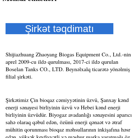
Şirkət təqdimatı
Shijiazhuang Zhaoyang Biogas Equipment Co., Ltd.-nin
aprel 2009-cu ildə qurulması, 2017-ci ildə qurulan
Boselan Tanks CO., LTD. Beynəlxalq ticarətə yönəlmiş
filial şirkəti.
Şirkətimiz Çin bioqaz cəmiyyətinin üzvü, Şanxay kənd
enerji sənayesi birliyinin üzvü və Hebei kənd enerji
birliyinin üzvüdür. Biyogaz avadanlığı sənayesini aparıcı
sahə olaraq qəbul edən, özünü enerji qənaət və ətraf
mühitin qorunması bioqaz məhsullarının inkişafına həsr
edən, yüksək keyfiyyətli və məşhur marka yaratmağı öz