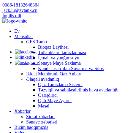
0086-18132648364
jack.lu@zytank.cn
İngilis dili
Ev
Məhsullar
GFS Tankı
Bioqaz Layihəsi
Tullantıların təmizlənməsi
İçməli və yanğın suyu
Sənaye Maye Saxlama
Kənd Təsərrüfatı Suvarma və Silos
Ikiqat Membranlı Qaz Anbarı
Əlaqəli avadanlıq
Qaz Təmizləmə Sistemi
Təzyiqli və sabitləşdirilmiş hava avadanlığı
Qarışdırıcı
Qatı Maye Ayırıcı
Məşəl
Xəbərlər
Şirkət xəbərləri
Sənaye xəbərləri
Bizim haqqımızda
Video