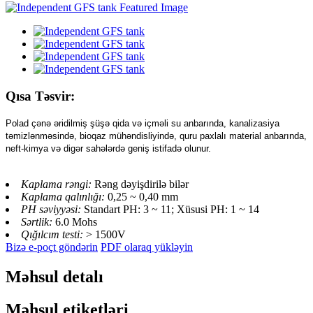
Qısa Təsvir:
Polad çənə əridilmiş şüşə qida və içməli su anbarında, kanalizasiya
təmizlənməsində, bioqaz mühəndisliyində, quru paxlalı material anbarında,
neft-kimya və digər sahələrdə geniş istifadə olunur.
Kaplama rəngi:
Rəng dəyişdirilə bilər
Kaplama qalınlığı:
0,25 ~ 0,40 mm
PH səviyyəsi:
Standart PH: 3 ~ 11; Xüsusi PH: 1 ~ 14
Sərtlik:
6.0 Mohs
Qığılcım testi:
> 1500V
Bizə e-poçt göndərin
PDF olaraq yükləyin
Məhsul detalı
Məhsul etiketləri