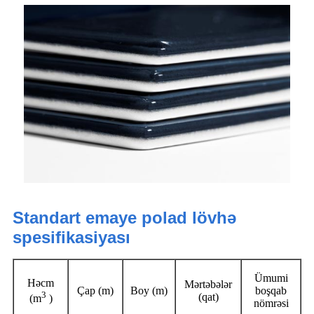
Standart emaye polad lövhə
spesifikasiyası
Ümumi
Həcm
Mərtəbələr
Çap (m)
Boy (m)
boşqab
3
(qat)
(m
)
nömrəsi