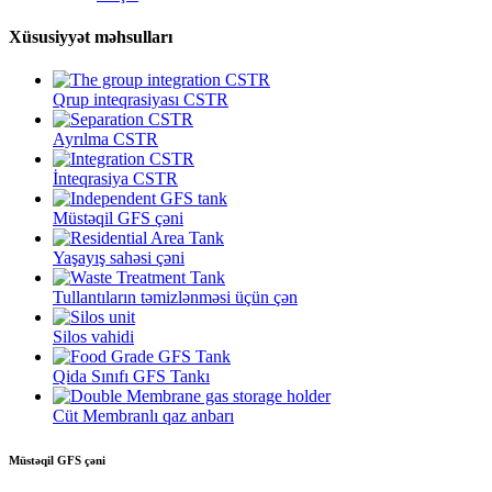
Xüsusiyyət məhsulları
Qrup inteqrasiyası CSTR
Ayrılma CSTR
İnteqrasiya CSTR
Müstəqil GFS çəni
Yaşayış sahəsi çəni
Tullantıların təmizlənməsi üçün çən
Silos vahidi
Qida Sınıfı GFS Tankı
Cüt Membranlı qaz anbarı
Müstəqil GFS çəni