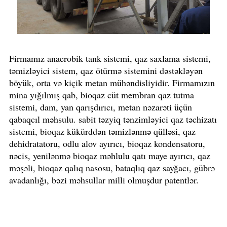
Firmamız anaerobik tank sistemi, qaz saxlama sistemi,
təmizləyici sistem, qaz ötürmə sistemini dəstəkləyən
böyük, orta və kiçik metan mühəndisliyidir. Firmamızın
mina yığılmış qab, bioqaz cüt membran qaz tutma
sistemi, dam, yan qarışdırıcı, metan nəzarəti üçün
qabaqcıl məhsulu. sabit təzyiq tənzimləyici qaz təchizatı
sistemi, bioqaz kükürddən təmizlənmə qülləsi, qaz
dehidratatoru, odlu alov ayırıcı, bioqaz kondensatoru,
nəcis, yenilənmə bioqaz məhlulu qatı maye ayırıcı, qaz
məşəli, bioqaz qalıq nasosu, bataqlıq qaz sayğacı, gübrə
avadanlığı, bəzi məhsullar milli olmuşdur patentlər.