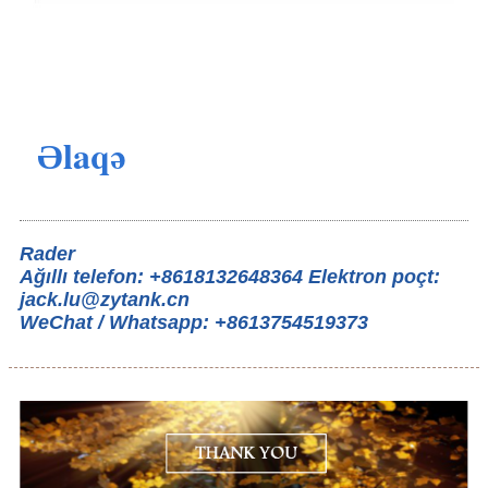
Əlaqə
Rader
Ağıllı telefon: +8618132648364 Elektron poçt:
jack.lu@zytank.cn
WeChat / Whatsapp: +8613754519373