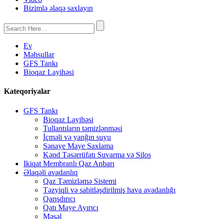
Bizimlə əlaqə saxlayın
Ev
Məhsullar
GFS Tankı
Bioqaz Layihəsi
Kateqoriyalar
GFS Tankı
Bioqaz Layihəsi
Tullantıların təmizlənməsi
İçməli və yanğın suyu
Sənaye Maye Saxlama
Kənd Təsərrüfatı Suvarma və Silos
Ikiqat Membranlı Qaz Anbarı
Əlaqəli avadanlıq
Qaz Təmizləmə Sistemi
Təzyiqli və sabitləşdirilmiş hava avadanlığı
Qarışdırıcı
Qatı Maye Ayırıcı
Məşəl