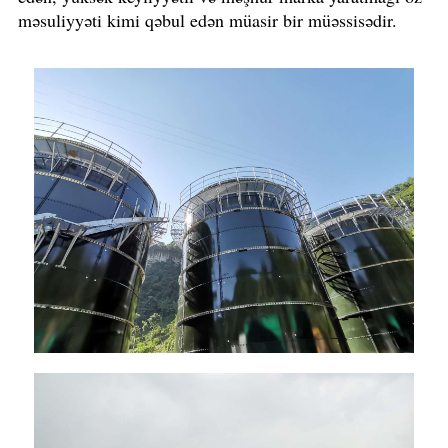
məsuliyyəti kimi qəbul edən müasir bir müəssisədir.