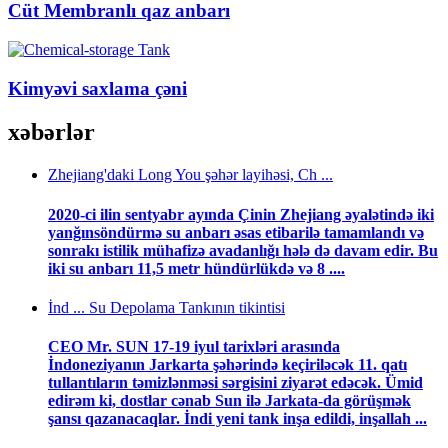
Cüt Membranlı qaz anbarı
Kimyəvi saxlama çəni
xəbərlər
Zhejiang'daki Long You şəhər layihəsi, Ch ...
2020-ci ilin sentyabr ayında Çinin Zhejiang əyalətində iki
yanğınsöndürmə su anbarı əsas etibarilə tamamlandı və
sonrakı istilik mühafizə avadanlığı hələ də davam edir. Bu
iki su anbarı 11,5 metr hündürlükdə və 8 ....
İnd ... Su Depolama Tankının tikintisi
CEO Mr. SUN 17-19 iyul tarixləri arasında
İndoneziyanın Jarkarta şəhərində keçiriləcək 11. qatı
tullantıların təmizlənməsi sərgisini ziyarət edəcək. Ümid
edirəm ki, dostlar cənab Sun ilə Jarkata-da görüşmək
şansı qazanacaqlar. İndi yeni tank inşa edildi, inşallah ...