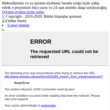
Məhsullarımız və ya qiymət siyahımız barədə sorğu üçün xahiş
edirik e-poçtunuzu bizə yazın və 24 saat ərzində əlaqə saxlayacağıq.
Qiymət siyahısı üçün sorğu
© Copyright - 2019-2020: Bütün hüquqlar qorunur.
E-poçt göndər
x