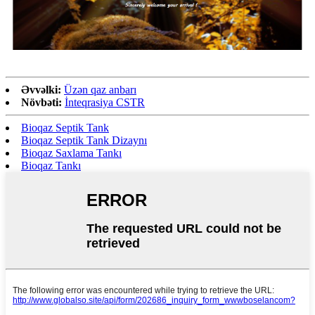
Əvvəlki:
Üzən qaz anbarı
Növbəti:
İnteqrasiya CSTR
Bioqaz Septik Tank
Bioqaz Septik Tank Dizaynı
Bioqaz Saxlama Tankı
Bioqaz Tankı