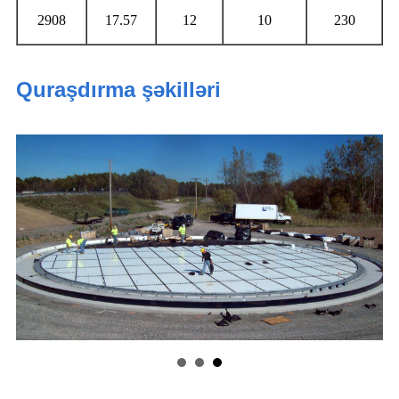
2908
17.57
12
10
230
Quraşdırma şəkilləri