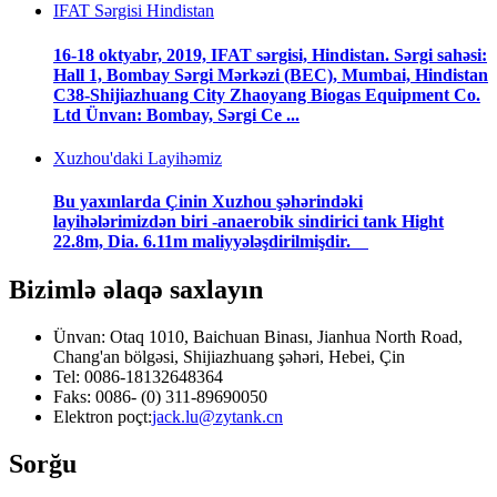
IFAT Sərgisi Hindistan
16-18 oktyabr, 2019, IFAT sərgisi, Hindistan. Sərgi sahəsi:
Hall 1, Bombay Sərgi Mərkəzi (BEC), Mumbai, Hindistan
C38-Shijiazhuang City Zhaoyang Biogas Equipment Co.
Ltd Ünvan: Bombay, Sərgi Ce ...
Xuzhou'daki Layihəmiz
Bu yaxınlarda Çinin Xuzhou şəhərindəki
layihələrimizdən biri -anaerobik sindirici tank Hight
22.8m, Dia. 6.11m maliyyələşdirilmişdir.
Bizimlə əlaqə saxlayın
Ünvan: Otaq 1010, Baichuan Binası, Jianhua North Road,
Chang'an bölgəsi, Shijiazhuang şəhəri, Hebei, Çin
Tel: 0086-18132648364
Faks: 0086- (0) 311-89690050
Elektron poçt:
jack.lu@zytank.cn
Sorğu