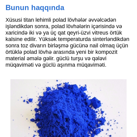
Bunun haqqında
Xüsusi titan lehimli polad lövhələr əvvəlcədən
işləndikdən sonra, polad lövhələrin içərisində və
xaricində iki və ya üç qat qeyri-üzvi vitreus örtük
kalsine edilir. Yüksək temperaturda sinterləndikdən
sonra toz divarın birləşmə gücünə nail olmaq üçün
örtüklə polad lövhə arasında yeni bir kompozit
material əmələ gəlir. güclü turşu və qələvi
müqaviməti və güclü aşınma müqaviməti.